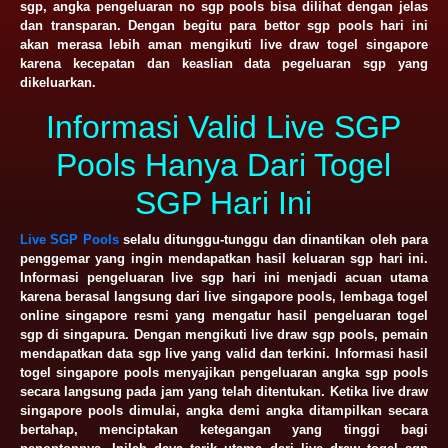
sgp, angka pengeluaran no sgp pools bisa dilihat dengan jelas
dan transparan. Dengan begitu para bettor sgp pools hari ini
akan merasa lebih aman mengikuti live draw togel singapore
karena kecepatan dan keaslian data pegeluaran sgp yang
dikeluarkan.
Informasi Valid Live SGP
Pools Hanya Dari Togel
SGP Hari Ini
Live SGP Pools
selalu ditunggu-tunggu dan dinantikan oleh para
penggemar yang ingin mendapatkan hasil keluaran sgp hari ini.
Informasi pengeluaran live sgp hari ini menjadi acuan utama
karena berasal langsung dari live singapore pools, lembaga togel
online singapore resmi yang mengatur hasil pengeluaran togel
sgp di singapura. Dengan mengikuti live draw sgp pools, pemain
mendapatkan data sgp live yang valid dan terkini. Informasi hasil
togel singapore pools menyajikan pengeluaran angka sgp pools
secara langsung pada jam yang telah ditentukan. Ketika live draw
singapore pools dimulai, angka demi angka ditampilkan secara
bertahap, menciptakan ketegangan yang tinggi bagi