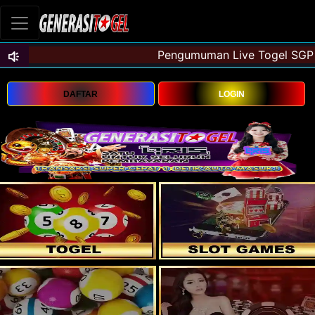
DAFTAR
LOGIN