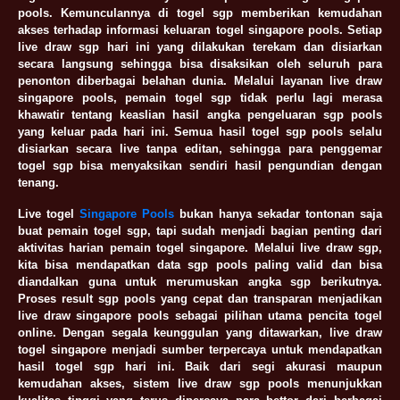
pools. Kemunculannya di togel sgp memberikan kemudahan
akses terhadap informasi keluaran togel singapore pools. Setiap
live draw sgp hari ini yang dilakukan terekam dan disiarkan
secara langsung sehingga bisa disaksikan oleh seluruh para
penonton diberbagai belahan dunia. Melalui layanan live draw
singapore pools, pemain togel sgp tidak perlu lagi merasa
khawatir tentang keaslian hasil angka pengeluaran sgp pools
yang keluar pada hari ini. Semua hasil togel sgp pools selalu
disiarkan secara live tanpa editan, sehingga para penggemar
togel sgp bisa menyaksikan sendiri hasil pengundian dengan
tenang.
Live togel
Singapore Pools
bukan hanya sekadar tontonan saja
buat pemain togel sgp, tapi sudah menjadi bagian penting dari
aktivitas harian pemain togel singapore. Melalui live draw sgp,
kita bisa mendapatkan data sgp pools paling valid dan bisa
diandalkan guna untuk merumuskan angka sgp berikutnya.
Proses result sgp pools yang cepat dan transparan menjadikan
live draw singapore pools sebagai pilihan utama pencita togel
online. Dengan segala keunggulan yang ditawarkan, live draw
togel singapore menjadi sumber terpercaya untuk mendapatkan
hasil togel sgp hari ini. Baik dari segi akurasi maupun
kemudahan akses, sistem live draw sgp pools menunjukkan